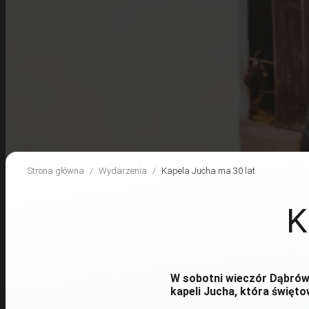
Strona główna
Wydarzenia
Kapela Jucha ma 30 lat
K
W sobotni wieczór Dąbrów
kapeli Jucha, która świętow