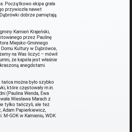
za. Początkowo ekipa grała
go przywiozła nawet
 Dąbrówki dobrze pamiętają.
 gminy Kamień Krajeński,
entowanego przez Paulinę
ktora Miejsko-Gminnego
o Domu Kultury w Dąbrówce,
żemy na Was liczyć – mówił
umni, że kapela jest właśnie
 okraszoną anegdotami.
as tańca można było szybko
i, które częstowały m.in.
dni (Paulina Wenda, Ewa
rowała Wiesława Marach z
 tylko tańczyli, ale też
r, Adam Papierkiewicz,
yli: M-GOK w Kamieniu, WDK