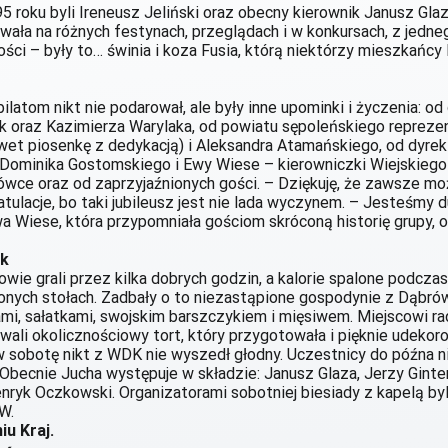
5 roku byli Ireneusz Jeliński oraz obecny kierownik Janusz Gla
ła na różnych festynach, przeglądach i w konkursach, z jedne
ści – były to… świnia i koza Fusia, którą niektórzy mieszkańcy
latom nikt nie podarował, ale były inne upominki i życzenia: od
k oraz Kazimierza Warylaka, od powiatu sępoleńskiego reprez
wet piosenkę z dedykacją) i Aleksandra Atamańskiego, od dyre
 Dominika Gostomskiego i Ewy Wiese – kierowniczki Wiejskieg
ce oraz od zaprzyjaźnionych gości. – Dziękuję, że zawsze mo
tulacje, bo taki jubileusz jest nie lada wyczynem. – Jesteśmy d
a Wiese, która przypomniała gościom skróconą historię grupy,
ek
wie grali przez kilka dobrych godzin, a kalorie spalone podcz
onych stołach. Zadbały o to niezastąpione gospodynie z Dąbrówk
i, sałatkami, swojskim barszczykiem i mięsiwem. Miejscowi ra
owali okolicznościowy tort, który przygotowała i pięknie udeko
 sobotę nikt z WDK nie wyszedł głodny. Uczestnicy do późna nie
Obecnie Jucha występuje w składzie: Janusz Glaza, Jerzy Ginte
enryk Oczkowski. Organizatorami sobotniej biesiady z kapelą b
W.
u Kraj.