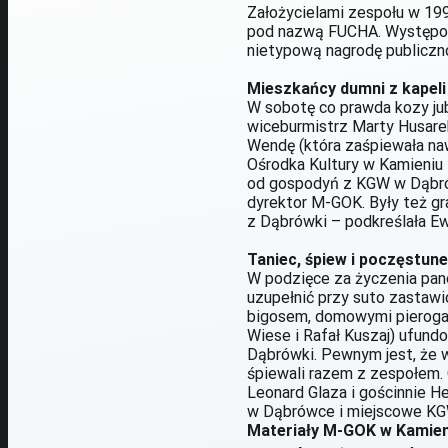
Założycielami zespołu w 199
pod nazwą FUCHA. Występowa
nietypową nagrodę publiczno
Mieszkańcy dumni z kapeli
W sobotę co prawda kozy jubi
wiceburmistrz Marty Husare
Wendę (która zaśpiewała na
Ośrodka Kultury w Kamieniu
od gospodyń z KGW w Dąbrów
dyrektor M-GOK. Były też gra
z Dąbrówki – podkreślała Ew
Taniec, śpiew i poczęstun
W podzięce za życzenia pano
uzupełnić przy suto zastawi
bigosem, domowymi pierogam
Wiese i Rafał Kuszaj) ufund
Dąbrówki. Pewnym jest, że w
śpiewali razem z zespołem. 
Leonard Glaza i gościnnie H
w Dąbrówce i miejscowe KG
Materiały M-GOK w Kamieni